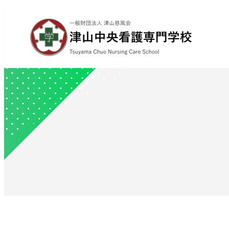
内
容
を
ス
キ
ッ
プ