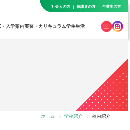
社会人の方
保護者の方
卒業生の方
google
instagram
試・入学案内
実習・カリキュラム
学生生活
form
ホーム
学校紹介
校内紹介